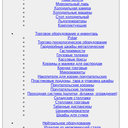
Морозильный ларь
Холодильная камера
Холодильные машины
Стол холодильный
Льдогенераторы
Комплектующие
Торговое оборудование и инвентарь
Polair
Торгово-технологическое оборудование
Гардеробные шкафы металлические
Гастроемкости
Грузовые тележки
Кассовые боксы
Корзины и манежи для распродаж
Крючки торговые
Микромаркеты
Накопители для корзин покупательских
Пластиковые поддоны, тара и упаковка шкафы
Покупательские корзины
Покупательские тележки
Проходная система (калитки, флажки, ограждения)
Складские стеллажи
Стеллажи торговые
Табачные диспансеры
Ценникодержатели
Шкафы для сумок
Нейтральное оборудование
Изделия из нержавеющей стали