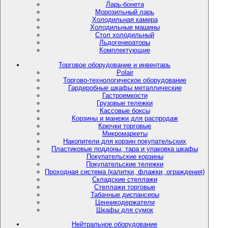
Ларь-бонета
Морозильный ларь
Холодильная камера
Холодильные машины
Стол холодильный
Льдогенераторы
Комплектующие
Торговое оборудование и инвентарь
Polair
Торгово-технологическое оборудование
Гардеробные шкафы металлические
Гастроемкости
Грузовые тележки
Кассовые боксы
Корзины и манежи для распродаж
Крючки торговые
Микромаркеты
Накопители для корзин покупательских
Пластиковые поддоны, тара и упаковка шкафы
Покупательские корзины
Покупательские тележки
Проходная система (калитки, флажки, ограждения)
Складские стеллажи
Стеллажи торговые
Табачные диспансеры
Ценникодержатели
Шкафы для сумок
Нейтральное оборудование