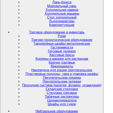
Ларь-бонета
Морозильный ларь
Холодильная камера
Холодильные машины
Стол холодильный
Льдогенераторы
Комплектующие
Торговое оборудование и инвентарь
Polair
Торгово-технологическое оборудование
Гардеробные шкафы металлические
Гастроемкости
Грузовые тележки
Кассовые боксы
Корзины и манежи для распродаж
Крючки торговые
Микромаркеты
Накопители для корзин покупательских
Пластиковые поддоны, тара и упаковка шкафы
Покупательские корзины
Покупательские тележки
Проходная система (калитки, флажки, ограждения)
Складские стеллажи
Стеллажи торговые
Табачные диспансеры
Ценникодержатели
Шкафы для сумок
Нейтральное оборудование