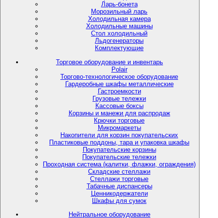
Ларь-бонета
Морозильный ларь
Холодильная камера
Холодильные машины
Стол холодильный
Льдогенераторы
Комплектующие
Торговое оборудование и инвентарь
Polair
Торгово-технологическое оборудование
Гардеробные шкафы металлические
Гастроемкости
Грузовые тележки
Кассовые боксы
Корзины и манежи для распродаж
Крючки торговые
Микромаркеты
Накопители для корзин покупательских
Пластиковые поддоны, тара и упаковка шкафы
Покупательские корзины
Покупательские тележки
Проходная система (калитки, флажки, ограждения)
Складские стеллажи
Стеллажи торговые
Табачные диспансеры
Ценникодержатели
Шкафы для сумок
Нейтральное оборудование