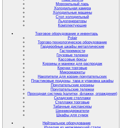
Морозильный ларь
Холодильная камера
Холодильные машины
Стол холодильный
Льдогенераторы
Комплектующие
Торговое оборудование и инвентарь
Polair
Торгово-технологическое оборудование
Гардеробные шкафы металлические
Гастроемкости
Грузовые тележки
Кассовые боксы
Корзины и манежи для распродаж
Крючки торговые
Микромаркеты
Накопители для корзин покупательских
Пластиковые поддоны, тара и упаковка шкафы
Покупательские корзины
Покупательские тележки
Проходная система (калитки, флажки, ограждения)
Складские стеллажи
Стеллажи торговые
Табачные диспансеры
Ценникодержатели
Шкафы для сумок
Нейтральное оборудование
Изделия из нержавеющей стали