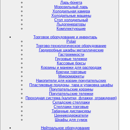
Ларь-бонета
Морозильный ларь
Холодильная камера
Холодильные машины
Стол холодильный
Льдогенераторы
Комплектующие
Торговое оборудование и инвентарь
Polair
Торгово-технологическое оборудование
Гардеробные шкафы металлические
Гастроемкости
Грузовые тележки
Кассовые боксы
Корзины и манежи для распродаж
Крючки торговые
Микромаркеты
Накопители для корзин покупательских
Пластиковые поддоны, тара и упаковка шкафы
Покупательские корзины
Покупательские тележки
Проходная система (калитки, флажки, ограждения)
Складские стеллажи
Стеллажи торговые
Табачные диспансеры
Ценникодержатели
Шкафы для сумок
Нейтральное оборудование