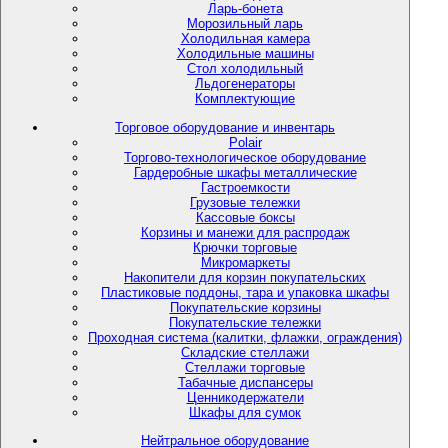
Ларь-бонета
Морозильный ларь
Холодильная камера
Холодильные машины
Стол холодильный
Льдогенераторы
Комплектующие
Торговое оборудование и инвентарь
Polair
Торгово-технологическое оборудование
Гардеробные шкафы металлические
Гастроемкости
Грузовые тележки
Кассовые боксы
Корзины и манежи для распродаж
Крючки торговые
Микромаркеты
Накопители для корзин покупательских
Пластиковые поддоны, тара и упаковка шкафы
Покупательские корзины
Покупательские тележки
Проходная система (калитки, флажки, ограждения)
Складские стеллажи
Стеллажи торговые
Табачные диспансеры
Ценникодержатели
Шкафы для сумок
Нейтральное оборудование