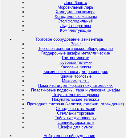
Ларь-бонета
Морозильный ларь
Холодильная камера
Холодильные машины
Стол холодильный
Льдогенераторы
Комплектующие
Торговое оборудование и инвентарь
Polair
Торгово-технологическое оборудование
Гардеробные шкафы металлические
Гастроемкости
Грузовые тележки
Кассовые боксы
Корзины и манежи для распродаж
Крючки торговые
Микромаркеты
Накопители для корзин покупательских
Пластиковые поддоны, тара и упаковка шкафы
Покупательские корзины
Покупательские тележки
Проходная система (калитки, флажки, ограждения)
Складские стеллажи
Стеллажи торговые
Табачные диспансеры
Ценникодержатели
Шкафы для сумок
Нейтральное оборудование