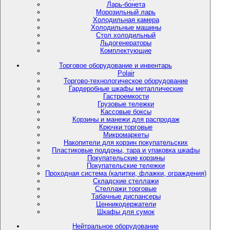
Ларь-бонета
Морозильный ларь
Холодильная камера
Холодильные машины
Стол холодильный
Льдогенераторы
Комплектующие
Торговое оборудование и инвентарь
Polair
Торгово-технологическое оборудование
Гардеробные шкафы металлические
Гастроемкости
Грузовые тележки
Кассовые боксы
Корзины и манежи для распродаж
Крючки торговые
Микромаркеты
Накопители для корзин покупательских
Пластиковые поддоны, тара и упаковка шкафы
Покупательские корзины
Покупательские тележки
Проходная система (калитки, флажки, ограждения)
Складские стеллажи
Стеллажи торговые
Табачные диспансеры
Ценникодержатели
Шкафы для сумок
Нейтральное оборудование